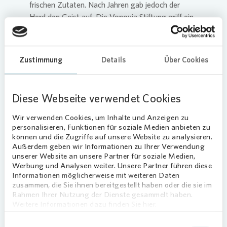
frischen Zutaten. Nach Jahren gab jedoch der
Herd den Geist auf. Die
Vonovia
Stiftung griff ein
und finanzierte einen neuen Herd sowie eine
Pfanne, Backbleche, Schalen und Becher in einem
Gesamtwert von rund 2000 Euro.
Zustimmung
Details
Über Cookies
Die Kita Lummerland aus Bochum-Dahlhausen
betreut 35 Kinder in einem Alter von zehn
Diese Webseite verwendet Cookies
Monaten bis sechs Jahren. Pädagogisch
orientieren sich die Erzieherinnen und Erzieher
Wir verwenden Cookies, um Inhalte und Anzeigen zu
unter anderem an der Waldorfpädagogik. Als
personalisieren, Funktionen für soziale Medien anbieten zu
Elterninitiative lebt die Kita Lummerland von dem
können und die Zugriffe auf unsere Website zu analysieren.
Außerdem geben wir Informationen zu Ihrer Verwendung
Engagement der Eltern – auch von dem der
unserer Website an unsere Partner für soziale Medien,
Mieterinnen und Mieter von
Vonovia
aus der
Werbung und Analysen weiter. Unsere Partner führen diese
Gegend. Um den Kindern eine gute Zeit samt
Informationen möglicherweise mit weiteren Daten
Spiel und Spaß, aber auch hochwertiger Bildungs-
zusammen, die Sie ihnen bereitgestellt haben oder die sie im
Rahmen Ihrer Nutzung der Dienste gesammelt haben.
und Erziehungsarbeit zu ermöglichen, ist die
Weitere Informationen dazu finden Sie hier.
Elterninitiative auf finanzielle Unterstützung
angewiesen. Mareike Thiemann,
Einwilligungsauswahl