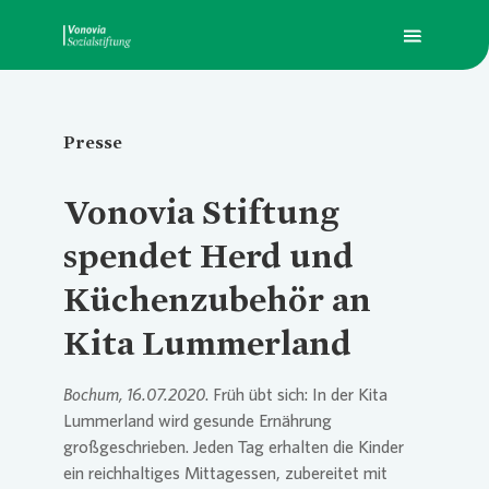
Presse
Über Uns
Übersic
Übersic
Übersic
Vonovia
Stiftung
Was wir fördern
Die Sti
Ausbil
Pressem
spendet Herd und
Küchenzubehör an
Presse
Stiftun
Hilfe zu
Kita Lummerland
Kontakt
Soziale
Bochum, 16.07.2020
. Früh übt sich: In der Kita
Lummerland wird gesunde Ernährung
großgeschrieben. Jeden Tag erhalten die Kinder
vonovia.de
ein reichhaltiges Mittagessen, zubereitet mit
Zusamm