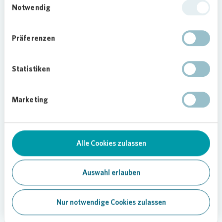
Vorstandsmitglied der Kita Lummerland, erzählt:
Notwendig
„Unseren alten Herd hatten wir vor schon 25
Jahren gebraucht gekauft. Der war einfach in die
Präferenzen
Jahre gekommen. Wir sind glücklich, dass die
Vonovia
Stiftung uns nun bei der Anschaffung
eines neuen Herds unter die Arme gegriffen hat.“
Statistiken
Jetzt kann wieder ohne Probleme frisch gekocht
werden. Das freut auch Hilde Bohle-Bönsel,
Marketing
stellvertretende Vorsitzende der
Vonovia
Stiftung: „Es ist schön zu sehen, dass im Umkreis
der Bestände von
Vonovia
so tolle Projekte wie
die Kita Lummerland ins Leben gerufen werden.
Alle Cookies zulassen
Gerne unterstützen wir so viel Eigeninitiative zum
Wohl der Kinder aus der gesamten Nachbarschaft
mit einem finanziellen Beitrag.“
Auswahl erlauben
Nur notwendige Cookies zulassen