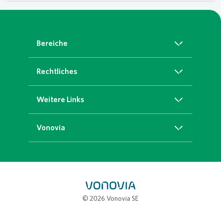
Bereiche
Über Uns
Rechtliches
Was wir fördern
Datenschutz
Weitere Links
Presse
Impressum
Kontakt
Vonovia
Sitemap
vonovia.de
© 2026 Vonovia SE