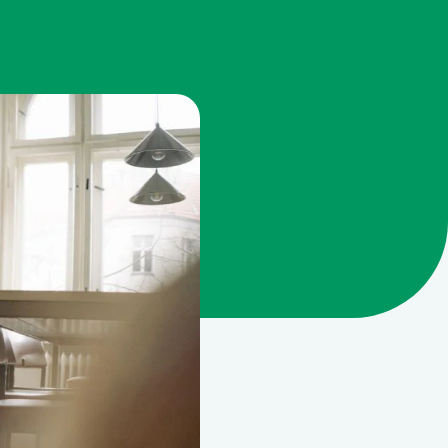
teilungen 2026
chum: Vonovia unterstützt Else-
the