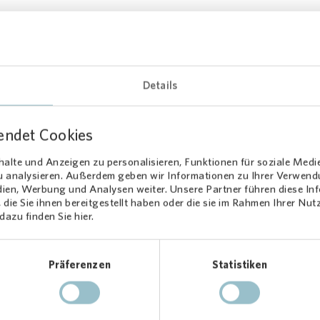
Die
Vonovia
Sozialstiftung ist eine
bürgerlichen Rechts. Sie hat ihren S
Details
Wirken der Stiftung kommt den Miet
...
Angehörigen in den Häusern und W
unter dem Dach der
Vonovia
vereint
endet Cookies
alte und Anzeigen zu personalisieren, Funktionen für soziale Medi
zu analysieren. Außerdem geben wir Informationen zu Ihrer Verwen
dien, Werbung und Analysen weiter. Unsere Partner führen diese I
die Sie ihnen bereitgestellt haben oder die sie im Rahmen Ihrer Nu
azu finden Sie hier.
Präferenzen
Statistiken