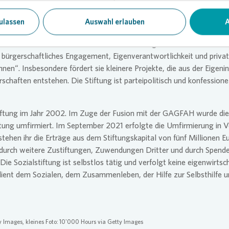
ilfe in sozialen Notlagen und bei Hilfsbedürftigkeit zu gewähren, so
ulassen
Auswahl erlauben
A
usbildung zu fördern. Die Stiftung leistet damit einen Beitrag zur 
d nachbarschaftlichen Miteinanders in den Liegenschaften von
Vono
h bürgerschaftliches Engagement, Eigenverantwortlichkeit und priva
en“. Insbesondere fördert sie kleinere Projekte, die aus der Eigenini
chaften entstehen. Die Stiftung ist parteipolitisch und konfessione
iftung im Jahr 2002. Im Zuge der Fusion mit der GAGFAH wurde die
tung umfirmiert. Im September 2021 erfolgte die Umfirmierung in
V
 stehen ihr die Erträge aus dem Stiftungskapital von fünf Millionen E
urch weitere Zustiftungen, Zuwendungen Dritter und durch Spende
Die Sozialstiftung ist selbstlos tätig und verfolgt keine eigenwirtsc
ient dem Sozialen, dem Zusammenleben, der Hilfe zur Selbsthilfe u
 Images, kleines Foto: 10'000 Hours via Getty Images