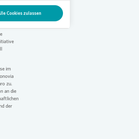
wie
lle Cookies zulassen
Gestaltung
via
. Sie
te
tiative
ll
se im
onovia
uro zu.
n an die
haftlichen
nd der