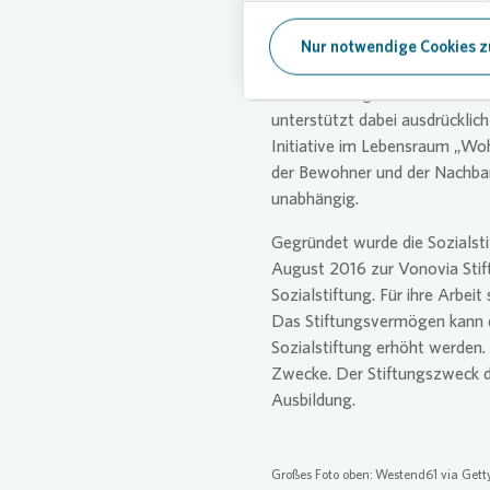
Aufgabe der Stiftung ist es, H
Nur notwendige Cookies z
intakte Nachbarschaften und A
und Sicherung des sozialen un
unterstützt dabei ausdrücklic
Initiative im Lebensraum „Wohn
der Bewohner und der Nachbars
unabhängig.
Gegründet wurde die Sozialst
August 2016 zur
Vonovia
Stif
Sozialstiftung. Für ihre Arbeit
Das Stiftungsvermögen kann d
Sozialstiftung erhöht werden. 
Zwecke. Der Stiftungszweck d
Ausbildung.
Großes Foto oben: Westend61 via Getty