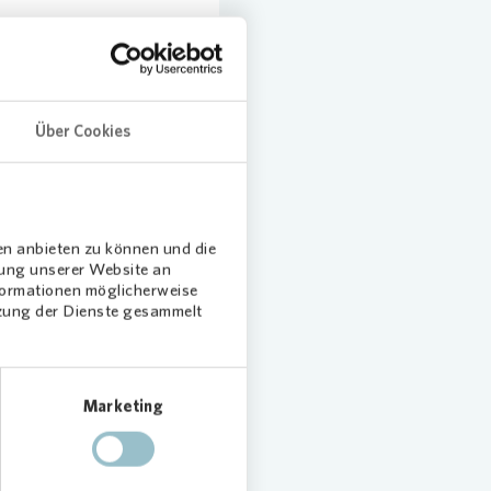
 gemeinnützige Stiftung
itz in Bochum. Das
Über Cookies
ern und ihren
ohnungen zugute, die
 sind.
en anbieten zu können und die
dung unserer Website an
nformationen möglicherweise
tzung der Dienste gesammelt
Marketing