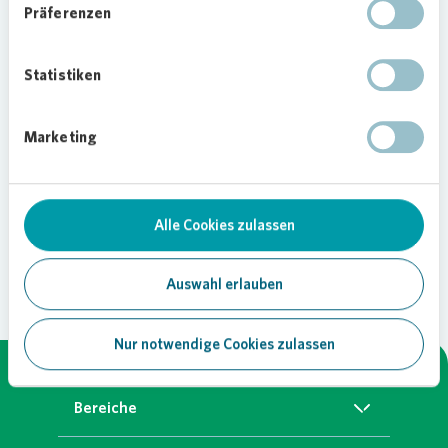
keine Sorgen mehr darum machen und können
Präferenzen
nun jederzeit mit ihren Rädern losfahren.
Hilde Bohle-Bönsel, stellvertretende Vorsitzende
Statistiken
der
Vonovia
Stiftung: „Wir freuen uns, dass die
neuen Fahrradständer die Mobilität der älteren
Marketing
Mieterinnen und Mieter fördern. Das trägt ein
Stück dazu bei, dass sie sich möglichst lange in
ihren Wohnungen wohlfühlen und dort leben
können.“
Alle Cookies zulassen
Auswahl erlauben
Nur notwendige Cookies zulassen
Bereiche