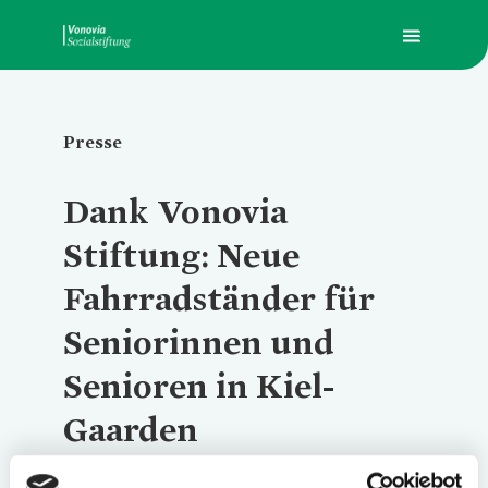
Presse
Über Uns
Übersic
Übersic
Übersic
Dank
Vonovia
Was wir fördern
Die Sti
Ausbil
Pressem
Stiftung: Neue
Fahrradständer für
Presse
Stiftun
Hilfe zu
Seniorinnen und
Senioren in Kiel-
Kontakt
Soziale
Gaarden
vonovia.de
Zusamm
Die Seniorinnen und Senioren in der