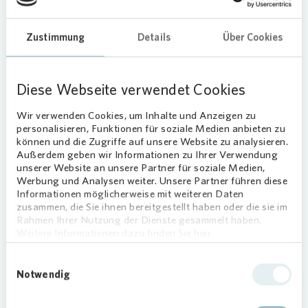
Röntgenstraße 14 im Stadtteil Gaarden freuen
sich über Fahrradständer an ihrem Haus – Dank
Zustimmung
Details
Über Cookies
der Unterstützung der
Vonovia
Stiftung. Mit einer
Spende über 915 Euro hat die Stiftung die Kosten
für das Material und den Aufbau übernommen.
Diese Webseite verwendet Cookies
Die vorwiegend älteren Mieterinnen und Mieter
Wir verwenden Cookies, um Inhalte und Anzeigen zu
haben sich an die
Vonovia
Stiftung gewandt, weil
personalisieren, Funktionen für soziale Medien anbieten zu
es in der Nähe ihres Hauses kaum
können und die Zugriffe auf unsere Website zu analysieren.
Außerdem geben wir Informationen zu Ihrer Verwendung
Abstellmöglichkeiten für Fahrräder gibt. Die
unserer Website an unsere Partner für soziale Medien,
Seniorinnen und Senioren sind noch gut
Werbung und Analysen weiter. Unsere Partner führen diese
unterwegs und nutzen dafür gerne ihre Fahrräder.
Informationen möglicherweise mit weiteren Daten
Das Problem: Nach jeder Fahrt mussten sie ihre
zusammen, die Sie ihnen bereitgestellt haben oder die sie im
Rahmen Ihrer Nutzung der Dienste gesammelt haben.
Räder in ihre Wohnungen oder runter in den Keller
Weitere Informationen dazu finden Sie hier.
tragen. Das haben viele von ihnen einfach nicht
mehr geschafft.
Einwilligungsauswahl
Notwendig
Dank der Unterstützung der
Vonovia
Stiftung
müssen sich die Seniorinnen und Senioren jedoch