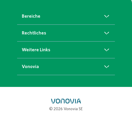
Bereiche
Über Uns
Rechtliches
Was wir fördern
Datenschutz
Weitere Links
Presse
Impressum
Kontakt
Vonovia
Sitemap
vonovia.de
© 2026 Vonovia SE