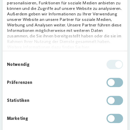
spannende Woche mit ermöglichen können.“ Der
personalisieren, Funktionen für soziale Medien anbieten zu
Schulleiter der Grundschule Laer hatte sich an die
können und die Zugriffe auf unsere Website zu analysieren.
Außerdem geben wir Informationen zu Ihrer Verwendung
Vonovia
Sozialstiftung gewandt, denn die
unserer Website an unsere Partner für soziale Medien,
Einnahmen aus dem Verkauf von Eintrittskarten
Werbung und Analysen weiter. Unsere Partner führen diese
und Elternspenden reichten nicht aus, um das
Informationen möglicherweise mit weiteren Daten
Zirkusprojekt zu finanzieren.
zusammen, die Sie ihnen bereitgestellt haben oder die sie im
Rahmen Ihrer Nutzung der Dienste gesammelt haben.
Das Zirkuszelt ist mitten auf dem Schulhof
Weitere Informationen dazu finden Sie hier.
aufgebaut worden, auch Eltern haben dabei
Einwilligungsauswahl
tatkräftig geholfen. In das Zelt passen rund 400
Notwendig
Zuschauer und Artisten.
Präferenzen
Statistiken
Marketing