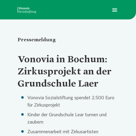
Pressemeldung
Über Uns
Übersic
Übersic
Übersic
Vonovia
in Bochum:
Was wir fördern
Die Sti
Ausbil
Pressem
Zirkusprojekt an der
Grundschule Laer
Presse
Stiftun
Hilfe zu
Vonovia
Sozialstiftung spendet 2.500 Euro
für Zirkusprojekt
Kontakt
Soziale
Kinder der Grundschule Lear turnen und
zaubern
vonovia.de
Zusammenarbeit mit Zirkusartisten
Zusamm