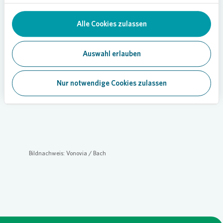
Loading...
Alle Cookies zulassen
Auswahl erlauben
Bildunterschrift: Eine ganze Woche lernen die
Grundschulkinder in Laer von professionellen
Nur notwendige Cookies zulassen
Artisten das Zirkushandwerk.
Bildnachweis:
Vonovia
/ Bach