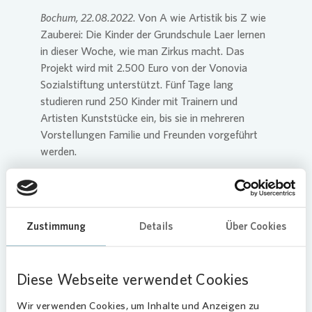
Bochum, 22.08.2022
. Von A wie Artistik bis Z wie
Zauberei: Die Kinder der Grundschule Laer lernen
in dieser Woche, wie man Zirkus macht. Das
Projekt wird mit 2.500 Euro von der
Vonovia
Sozialstiftung unterstützt. Fünf Tage lang
studieren rund 250 Kinder mit Trainern und
Artisten Kunststücke ein, bis sie in mehreren
Vorstellungen Familie und Freunden vorgeführt
werden.
„So ein Projekt fördert Zusammenhalt,
Selbstwahrnehmung, Motorik und stärkt das
Selbstbewusstsein“, ist Hilde Bohle-Bönsel,
Zustimmung
Details
Über Cookies
stellvertretende Vorsitzende der
Vonovia
Sozialstiftung, überzeugt. „Die Kinder mussten
wegen der Pandemie in den vergangenen Jahren
Diese Webseite verwendet Cookies
auf so vieles verzichten, da ist es besonders
schön, dass wir ihnen eine unbeschwerte und
Wir verwenden Cookies, um Inhalte und Anzeigen zu